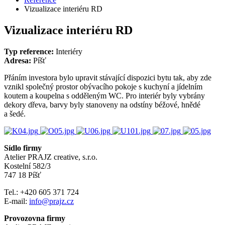
Vizualizace interiéru RD
Vizualizace interiéru RD
Typ reference:
Interiéry
Adresa:
Píšť
Přáním investora bylo upravit stávající dispozici bytu tak, aby zde
vznikl společný prostor obývacího pokoje s kuchyní a jídelním
koutem a koupelna s odděleným WC. Pro interiér byly vybrány
dekory dřeva, barvy byly stanoveny na odstíny béžové, hnědé
a šedé.
Sídlo firmy
Atelier PRAJZ creative, s.r.o.
Kostelní 582/3
747 18 Píšť
Tel.: +420 605 371 724
E-mail:
info@prajz.cz
Provozovna firmy